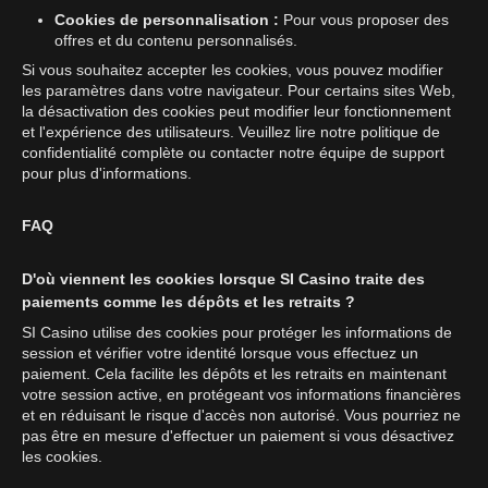
Cookies de personnalisation :
Pour vous proposer des
offres et du contenu personnalisés.
Si vous souhaitez accepter les cookies, vous pouvez modifier
les paramètres dans votre navigateur. Pour certains sites Web,
la désactivation des cookies peut modifier leur fonctionnement
et l'expérience des utilisateurs. Veuillez lire notre politique de
confidentialité complète ou contacter notre équipe de support
pour plus d'informations.
FAQ
D'où viennent les cookies lorsque SI Casino traite des
paiements comme les dépôts et les retraits ?
SI Casino utilise des cookies pour protéger les informations de
session et vérifier votre identité lorsque vous effectuez un
paiement. Cela facilite les dépôts et les retraits en maintenant
votre session active, en protégeant vos informations financières
et en réduisant le risque d'accès non autorisé. Vous pourriez ne
pas être en mesure d'effectuer un paiement si vous désactivez
les cookies.