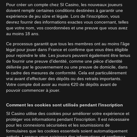
Pour créer un compte chez SI Casino, les nouveaux joueurs
doivent remplir certaines conditions destinées à garantir une
expérience de jeu sûre et légale. Lors de l'inscription, vous
devrez fournir des informations exactes vous concernant, telles
que votre nom, vos coordonnées et une preuve que vous avez
au moins 18 ans.
Ce processus garantit que tous les membres ont au moins l'âge
légal pour jouer dans France et confirme que vous êtes éligible
pour rejoindre le site. Les joueurs peuvent également être tenus
de fournir une preuve d'identité, comme une pièce d'identité
délivrée par le gouvernement ou une preuve de domicile, dans
le cadre des mesures de conformité. Cela est particulièrement
vrai avant d'effectuer des dépôts ou des retraits importants.
Votre compte doit avoir au moins €20 de dépôts avant de
pouvoir commencer à jouer.
Comment les cookies sont utilisés pendant l'inscription
SI Casino utilise des cookies pour améliorer votre expérience et
protéger vos informations pendant l'inscription. Il est nécessaire
pour les connexions sécurisées et les soumissions de
formulaires que les cookies essentiels soient automatiquement
activés. Lorsque vous saisissez des informations et confirmez