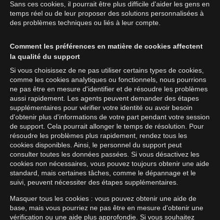
Sans ces cookies, il pourrait être plus difficile d'aider les gens en
temps réel ou de leur proposer des solutions personnalisées à
des problèmes techniques ou liés à leur compte.
Comment les préférences en matière de cookies affectent
la qualité du support
Si vous choisissez de ne pas utiliser certains types de cookies,
comme les cookies analytiques ou fonctionnels, nous pourrions
ne pas être en mesure d'identifier et de résoudre les problèmes
aussi rapidement. Les agents peuvent demander des étapes
supplémentaires pour vérifier votre identité ou avoir besoin
d'obtenir plus d'informations de votre part pendant votre session
de support. Cela pourrait allonger le temps de résolution. Pour
résoudre les problèmes plus rapidement, rendez tous les
cookies disponibles. Ainsi, le personnel du support peut
consulter toutes les données passées. Si vous désactivez les
cookies non nécessaires, vous pouvez toujours obtenir une aide
standard, mais certaines tâches, comme le dépannage et le
suivi, peuvent nécessiter des étapes supplémentaires.
Masquer tous les cookies : vous pouvez obtenir une aide de
base, mais vous pourriez ne pas être en mesure d'obtenir une
vérification ou une aide plus approfondie. Si vous souhaitez