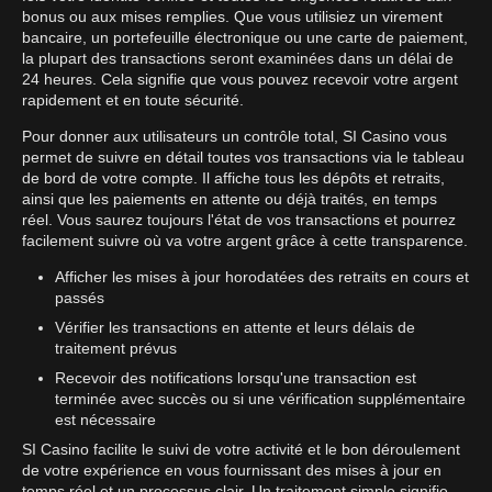
bonus ou aux mises remplies. Que vous utilisiez un virement
bancaire, un portefeuille électronique ou une carte de paiement,
la plupart des transactions seront examinées dans un délai de
24 heures. Cela signifie que vous pouvez recevoir votre argent
rapidement et en toute sécurité.
Pour donner aux utilisateurs un contrôle total, SI Casino vous
permet de suivre en détail toutes vos transactions via le tableau
de bord de votre compte. Il affiche tous les dépôts et retraits,
ainsi que les paiements en attente ou déjà traités, en temps
réel. Vous saurez toujours l'état de vos transactions et pourrez
facilement suivre où va votre argent grâce à cette transparence.
Afficher les mises à jour horodatées des retraits en cours et
passés
Vérifier les transactions en attente et leurs délais de
traitement prévus
Recevoir des notifications lorsqu'une transaction est
terminée avec succès ou si une vérification supplémentaire
est nécessaire
SI Casino facilite le suivi de votre activité et le bon déroulement
de votre expérience en vous fournissant des mises à jour en
temps réel et un processus clair. Un traitement simple signifie