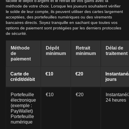
facilite le dépôt d'argent et le retrait de vos gains avec la
méthode de votre choix. Lorsque les joueurs souhaitent vérifier
le solde de leur compte, ils peuvent utiliser des cartes largement
acceptées, des portefeuilles numériques ou des virements
bancaires directs. Soyez tranquille en sachant que toutes vos
options de paiement sont protégées par les derniers protocoles
de sécurité.
Méthode
Dépôt
Retrait
Délai de
de
minimum
minimum
traitement
paiement
Carte de
€10
€20
Instantané
crédit/débit
jours
Portefeuille
€10
€20
Instantané
électronique
24 heures
(exemple :
PayWallet)
Portefeuille
numérique