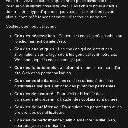
Vous recevez des cookies, qui sont de petits fichiers texte,
lorsque vous visitez notre site Web. Ces fichiers nous aident à
déterminer le type d'appareil que vous utilisez et à en savoir
plus sur vos préférences et votre utilisation de notre site.
Cookies que nous utilisons :
Cookies nécessaires :
Ce sont les cookies nécessaires au
fonctionnement du site Web.
Cookies analytiques :
Les cookies qui collectent des
informations sur la façon dont les gens utilisent notre site
Web sont appelés cookies analytiques.
Cookies fonctionnels :
améliorent le fonctionnement d'un
site Web et sa personnalisation.
Cookies publicitaires :
Les cookies utilisés à des fins
publicitaires servent à afficher des publicités pertinentes.
Cookies de sécurité :
Pour vérifier l'identité des
utilisateurs et prévenir la fraude, des cookies sont utilisés.
Cookies de préférence :
Pour suivre les paramètres et les
préférences des utilisateurs.
Cookies de performance :
Afin d'améliorer le site Web,
pour analyser son utilisation.