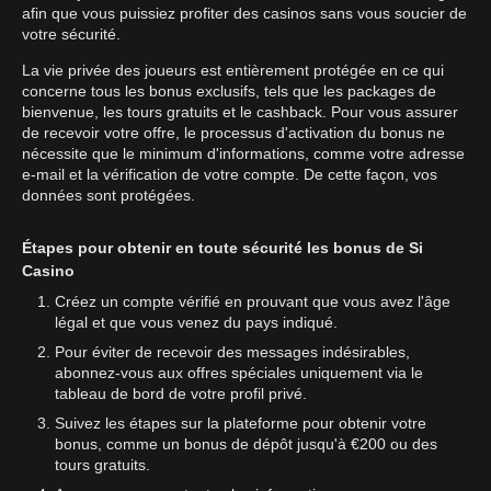
afin que vous puissiez profiter des casinos sans vous soucier de
votre sécurité.
La vie privée des joueurs est entièrement protégée en ce qui
concerne tous les bonus exclusifs, tels que les packages de
bienvenue, les tours gratuits et le cashback. Pour vous assurer
de recevoir votre offre, le processus d'activation du bonus ne
nécessite que le minimum d'informations, comme votre adresse
e-mail et la vérification de votre compte. De cette façon, vos
données sont protégées.
Étapes pour obtenir en toute sécurité les bonus de Si
Casino
Créez un compte vérifié en prouvant que vous avez l'âge
légal et que vous venez du pays indiqué.
Pour éviter de recevoir des messages indésirables,
abonnez-vous aux offres spéciales uniquement via le
tableau de bord de votre profil privé.
Suivez les étapes sur la plateforme pour obtenir votre
bonus, comme un bonus de dépôt jusqu'à €200 ou des
tours gratuits.