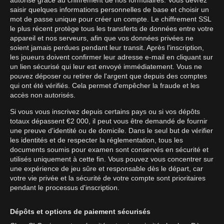
saisir quelques informations personnelles de base et choisir un
mot de passe unique pour créer un compte. Le chiffrement SSL
le plus récent protège tous les transferts de données entre votre
appareil et nos serveurs, afin que vos données privées ne
soient jamais perdues pendant leur transit. Après l'inscription,
les joueurs doivent confirmer leur adresse e-mail en cliquant sur
un lien sécurisé qui leur est envoyé immédiatement. Vous ne
pouvez déposer ou retirer de l'argent que depuis des comptes
qui ont été vérifiés. Cela permet d'empêcher la fraude et les
accès non autorisés.
Si vous vous inscrivez depuis certains pays ou si vos dépôts
totaux dépassent €2 000, il peut vous être demandé de fournir
une preuve d'identité ou de domicile. Dans le seul but de vérifier
les identités et de respecter la réglementation, tous les
documents soumis pour examen sont conservés en sécurité et
utilisés uniquement à cette fin. Vous pouvez vous concentrer sur
une expérience de jeu sûre et responsable dès le départ, car
votre vie privée et la sécurité de votre compte sont prioritaires
pendant le processus d'inscription.
Dépôts et options de paiement sécurisés