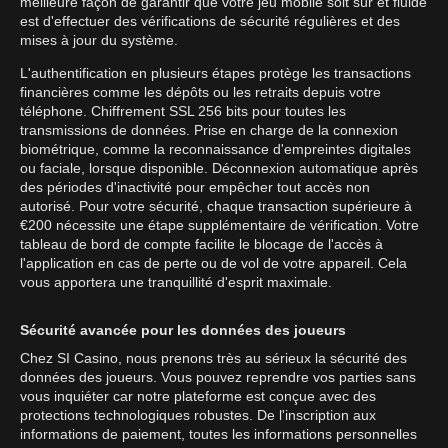
meilleure façon de garantir que votre jeu mobile soit sûr et fluide
est d'effectuer des vérifications de sécurité régulières et des
mises à jour du système.
L'authentification en plusieurs étapes protège les transactions
financières comme les dépôts ou les retraits depuis votre
téléphone. Chiffrement SSL 256 bits pour toutes les
transmissions de données. Prise en charge de la connexion
biométrique, comme la reconnaissance d'empreintes digitales
ou faciale, lorsque disponible. Déconnexion automatique après
des périodes d'inactivité pour empêcher tout accès non
autorisé. Pour votre sécurité, chaque transaction supérieure à
€200 nécessite une étape supplémentaire de vérification. Votre
tableau de bord de compte facilite le blocage de l'accès à
l'application en cas de perte ou de vol de votre appareil. Cela
vous apportera une tranquillité d'esprit maximale.
Sécurité avancée pour les données des joueurs
Chez SI Casino, nous prenons très au sérieux la sécurité des
données des joueurs. Vous pouvez reprendre vos parties sans
vous inquiéter car notre plateforme est conçue avec des
protections technologiques robustes. De l'inscription aux
informations de paiement, toutes les informations personnelles