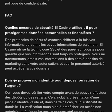
politique de confidentialité.
FAQ
Quelles mesures de sécurité SI Casino utilise-t-il pour
protéger mes données personnelles et financières ?
Des protocoles de sécurité avancés chiffrent à la fois vos
informations personnelles et vos informations de paiement. SI
Casino utilise la technologie SSL et des pare-feu robustes pour
garantir que vos informations sont toujours protégées. Nous ne
transmettons jamais vos informations à des tiers à des fins de
marketing sans votre autorisation, et seul le personnel autorisé
peut accéder à vos dossiers.
Dois-je prouver mon identité pour déposer ou retirer de
l'argent ?
Oui, vous devez vérifier votre compte avant de pouvoir effectuer
des dépôts ou des retraits. Cela inclut la présentation d'une
pièce d'identité valide et, dans certains cas, d'un justificatif de
domicile. La vérification nous aide à empêcher les accès non
autorisés et à répondre aux exigences réglementaires pour les