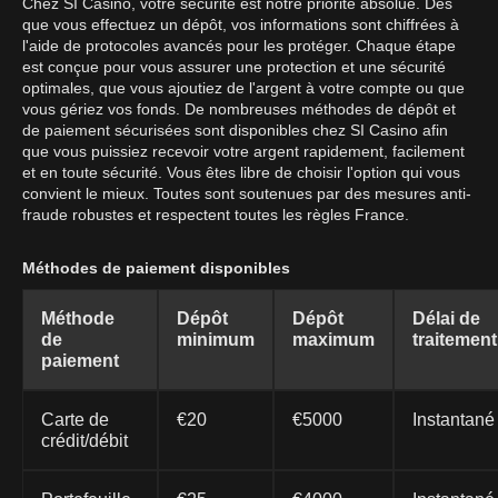
Chez SI Casino, votre sécurité est notre priorité absolue. Dès
que vous effectuez un dépôt, vos informations sont chiffrées à
l'aide de protocoles avancés pour les protéger. Chaque étape
est conçue pour vous assurer une protection et une sécurité
optimales, que vous ajoutiez de l'argent à votre compte ou que
vous gériez vos fonds. De nombreuses méthodes de dépôt et
de paiement sécurisées sont disponibles chez SI Casino afin
que vous puissiez recevoir votre argent rapidement, facilement
et en toute sécurité. Vous êtes libre de choisir l'option qui vous
convient le mieux. Toutes sont soutenues par des mesures anti-
fraude robustes et respectent toutes les règles France.
Méthodes de paiement disponibles
Méthode
Dépôt
Dépôt
Délai de
de
minimum
maximum
traitement
paiement
Carte de
€20
€5000
Instantané
crédit/débit