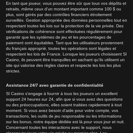
En tant que joueur, vous pouvez être sûr que tous vos dépôts et
retraits, même ceux d'un montant important comme 100 $ ou
plus, sont gérés par des contrôles financiers étroitement
surveillés. Gestion appropriée des données personnelles tout en
respectant toutes les lois sur la protection de la vie privée. Des
vérifications de cohérence sont effectuées régulièrement pour
garantir que les systèmes de jeu et les pourcentages de
paiement sont équitables. Tant que les utilisateurs proviennent
du français approprié, toutes les opérations sont légales et
respectent les lois de France. Lorsque les joueurs choisissent SI
Casino, ils peuvent être tranquilles en sachant qu'ils utilisent un
site qui valorise des règles claires et respecte les lois les plus
strictes.
Assistance 24/7 avec garantie de confidentialité
SI Casino s'engage à fournir à tous les joueurs un excellent
support 24 heures sur 24, afin que si vous avez des questions
ou des préoccupations, elles soient traitées rapidement à tout
moment. Si vous avez besoin d'aide pour votre compte, vos
transactions, les outils de jeu responsable ou les informations
sur les bonus, notre équipe dédiée est là pour vous jour et nuit.
Concernant toutes les interactions avec le support, nous
plaçons toujours votre vie privée au premier plan. Les