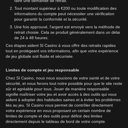
faire une demande de retrait.
Tout montant supérieur à €200 ou toute modification des
informations du compte peut nécessiter une vérification
pour garantir la conformité et la sécurité.
Une fois approuvé, l'argent est envoyé vers la méthode de
retrait choisie. Cela se produit généralement dans un délai
de 24 à 48 heures.
Ces étapes aident SI Casino à vous offrir des retraits rapides
tout en protégeant vos informations, afin que votre expérience
de jeu globale soit fluide et sécurisée.
Limites de compte et jeu responsable
Chez SI Casino, nous nous soucions de votre santé et de votre
sécurité, et nous ferons tout notre possible pour que le site reste
sûr et agréable pour tous. Jouer de manière responsable
signifie maîtriser votre jeu et avoir accès à des outils qui vous
aident à adopter des habitudes saines et à éviter les problèmes
liés au jeu. SI Casino vous permet de contrôler directement
votre expérience en vous proposant un certain nombre de
limites de compte et des outils pour définir des limites
directement depuis le tableau de bord de votre compte.