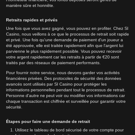
manière sûre et honnête.
Retraits rapides et privés
Une fois que vous avez gagné, vous pouvez en profiter. Chez SI
Casino, nous veillons à ce que le processus de retrait soit rapide
et privé. Une fois qu'une demande de paiement d'un joueur a
été approuvée, elle est traitée rapidement afin que l'argent lui
parvienne le plus rapidement possible. Vous pouvez recevoir
votre argent rapidement car les retraits à partir de €20 sont
traités par des réseaux de paiement performants.
Pour fournir notre service, nous devons garder vos activités
financières privées. Des protocoles de sécurité des données
avancés sont utilisés par SI Casino pour protéger les
informations personnelles pendant tout le processus de retrait.
Personne d'autre ne peut voir ou modifier vos informations car
chaque transaction est chiffrée et surveillée pour garantir votre
sécurité.
Étapes pour faire une demande de retrait
Utilisez le tableau de bord sécurisé de votre compte pour