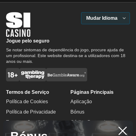
Mudar Idioma
Jogue pelo seguro
Se notar sintomas de dependência do jogo, procure ajuda de
um profissional. Este website destina-se a utilizadores com 18
anos ou mais.
Termos de Serviço
Páginas Principais
Política de Cookies
Aplicação
Política de Privacidade
Bónus
Termos e Condições
Código Promocional
Jogo Responsável
Bónus Sem Depósito