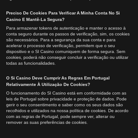
Preciso De Cookies Para Verificar A Minha Conta No Si
Casino E Mantê-La Segura?
Para armazenar tokens de autenticação e manter o acesso à
conta seguro durante os passos de verificação, sim, os cookies
são necessários. Para a segurança da sua conta e para
acelerar o processo de verificação, permitem que o seu
dispositivo e o SI Casino comuniquem de forma segura. Sem
cookies, poderá não conseguir concluir a verificação ou utilizar
todas as funcionalidades.
O Si Casino Deve Cumprir As Regras Em Portugal
Relativamente À Utilização De Cookies?
O funcionamento do SI Casino está em conformidade com as
leis de Portugal sobre privacidade e proteção de dados. Pode
gerir o seu consentimento e saber como os seus dados são
recolhidos e utilizados na nossa política de cookies. De acordo
com as regras de Portugal, pode sempre ver, alterar ou
remover as suas preferências de cookies.