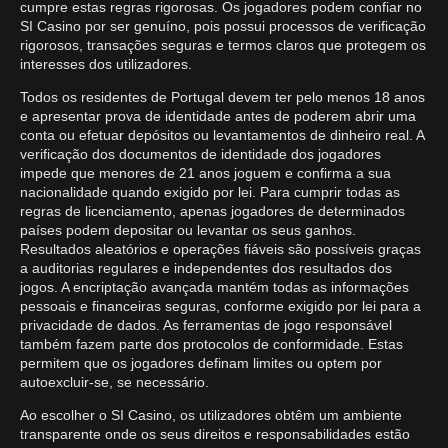
cumpre estas regras rigorosas. Os jogadores podem confiar no
SI Casino por ser genuíno, pois possui processos de verificação
rigorosos, transações seguras e termos claros que protegem os
interesses dos utilizadores.
Todos os residentes de Portugal devem ter pelo menos 18 anos
e apresentar prova de identidade antes de poderem abrir uma
conta ou efetuar depósitos ou levantamentos de dinheiro real. A
verificação dos documentos de identidade dos jogadores
impede que menores de 21 anos joguem e confirma a sua
nacionalidade quando exigido por lei. Para cumprir todas as
regras de licenciamento, apenas jogadores de determinados
países podem depositar ou levantar os seus ganhos.
Resultados aleatórios e operações fiáveis são possíveis graças
a auditorias regulares e independentes dos resultados dos
jogos. A encriptação avançada mantém todas as informações
pessoais e financeiras seguras, conforme exigido por lei para a
privacidade de dados. As ferramentas de jogo responsável
também fazem parte dos protocolos de conformidade. Estas
permitem que os jogadores definam limites ou optem por
autoexcluir-se, se necessário.
Ao escolher o SI Casino, os utilizadores obtêm um ambiente
transparente onde os seus direitos e responsabilidades estão