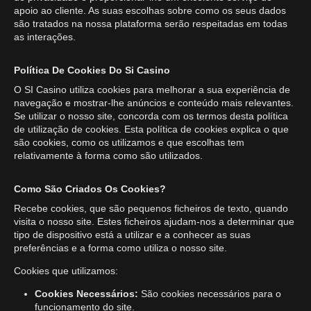
apoio ao cliente. As suas escolhas sobre como os seus dados
são tratados na nossa plataforma serão respeitadas em todas
as interações.
Política De Cookies Do Si Casino
O SI Casino utiliza cookies para melhorar a sua experiência de
navegação e mostrar-lhe anúncios e conteúdo mais relevantes.
Se utilizar o nosso site, concorda com os termos desta política
de utilização de cookies. Esta política de cookies explica o que
são cookies, como os utilizamos e que escolhas tem
relativamente à forma como são utilizados.
Como São Criados Os Cookies?
Recebe cookies, que são pequenos ficheiros de texto, quando
visita o nosso site. Estes ficheiros ajudam-nos a determinar que
tipo de dispositivo está a utilizar e a conhecer as suas
preferências e a forma como utiliza o nosso site.
Cookies que utilizamos:
Cookies Necessários:
São cookies necessários para o
funcionamento do site.