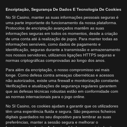
Encriptação, Segurança De Dados E Tecnologia De Cookies
No SI Casino, manter as suas informações pessoais seguras é
uma parte importante do funcionamento da nossa plataforma.
Protocolos de encriptação avançados mantêm as suas
informações seguras em todos os momentos, desde a criação
de uma conta até à realização de jogos. Para manter todas as
informações sensíveis, como dados de pagamento e
identificação, seguras durante a transmissão e armazenamento
nos nossos servidores, utilizamos ligações HTTPS seguras e
normas criptográficas comprovadas ao longo dos anos.
Para além da encriptação, o nosso compromisso vai mais
longe. Como defesa contra ameaças cibernéticas e acessos
não autorizados, existe uma firewall e monitorização constante.
Verificações e atualizações de segurança regulares garantem
que as defesas técnicas robustas estão em conformidade com
as normas internacionais para o jogo online.
No SI Casino, os cookies ajudam a garantir que os utilizadores
têm uma experiência fluida e segura. São pequenos ficheiros
digitais guardados no seu dispositivo para lembrar as suas
preferências, manter a sessão segura e melhorar o