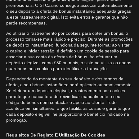
promocionais. O SI Casino consegue associar automaticamente
o seu depósito à oferta de bónus instantâneo adequada graças
a este rastreamento digital. Isto evita erros e garante que não
perde recompensas.
Ao utilizar o rastreamento por cookies para obter um bónus, o
processo torna-se mais rápido e preciso. Durante as promoções
de depósito instantâneo, funciona da seguinte forma: ao visitar
o casino e iniciar sessão, é definido um cookie de sessão para
associar a sua conta às ofertas de bónus. Ao efetuar um
depósito elegível, como €50 ou mais, o sistema utiliza os dados
guardados nos cookies para identificar a transação.
Dependendo do montante do seu depósito e dos termos da
oferta, o seu bónus instantâneo será aplicado automaticamente.
Se efetuar um depósito elegível, o rastreamento por cookies
garante que nunca terá de reivindicar manualmente o seu
código de bónus nem contactar o apoio ao cliente. Tudo
acontece em simultâneo, o que facilita as coisas e garante que
cada depósito elegível lhe proporciona o benefício indicado na
promoção.
Requisitos De Registo E Utilização De Cookies