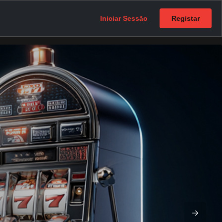
Iniciar Sessão
Registar