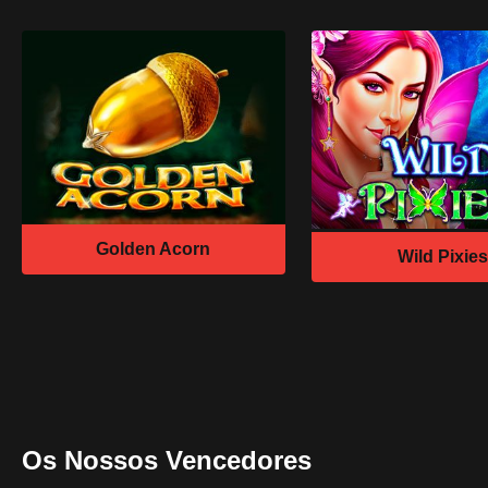
Golden Acorn
Wild Pixies
Os Nossos Vencedores