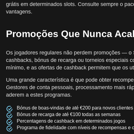
grátis em determinados slots. Consulte sempre o paco
vantagens.
Promoções Que Nunca Acab
Os jogadores regulares não perdem promoções — o 
cashbacks, bónus de recarga ou torneios especiais 
mínimo, e as ofertas de cashback permitem que os ut
Uma grande característica é que pode obter recompens
Gestores de conta pessoais, processamento mais ráp
aderem a estes programas.
Bónus de boas-vindas de até €200 para novos clientes
Bónus de recarga de até €100 todas as semanas
Percentagens de cashback em determinados jogos
Programa de fidelidade com níveis de recompensas e ofe