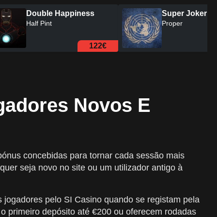
Queen Of The Seas
Double Happi
FastLane
Half Pint
229€
ogadores Novos E
bónus concebidas para tornar cada sessão mais
uer seja novo no site ou um utilizador antigo à
s jogadores pelo SI Casino quando se registam pela
 o primeiro depósito até €200 ou oferecem rodadas