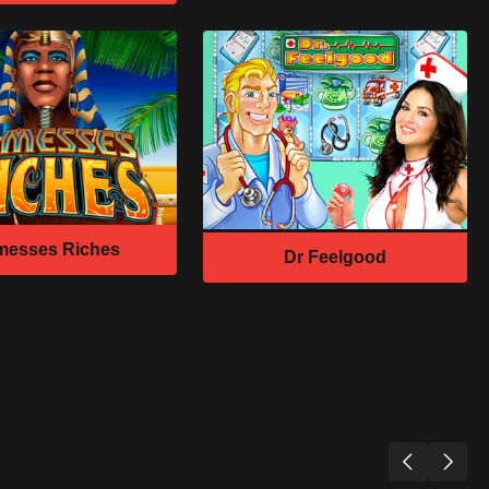
messes Riches
Dr Feelgood