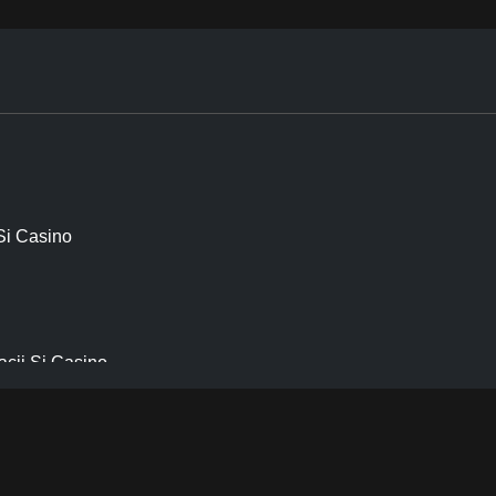
Si Casino
cji Si Casino