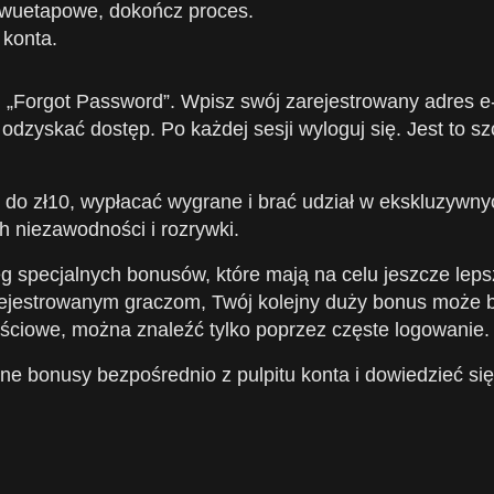
 dwuetapowe, dokończ proces.
 konta.
 „Forgot Password”. Wpisz swój zarejestrowany adres e-m
odzyskać dostęp. Po każdej sesji wyloguj się. Jest to s
do zł10, wypłacać wygrane i brać udział w ekskluzywn
h niezawodności i rozrywki.
 specjalnych bonusów, które mają na celu jeszcze leps
ejestrowanym graczom, Twój kolejny duży bonus może być
ściowe, można znaleźć tylko poprzez częste logowanie.
 bonusy bezpośrednio z pulpitu konta i dowiedzieć się, 