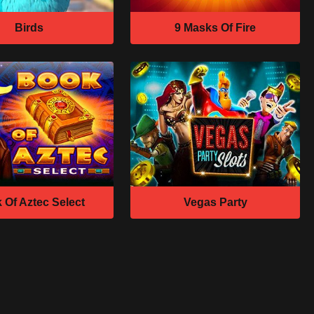
Birds
9 Masks Of Fire
 Of Aztec Select
Vegas Party