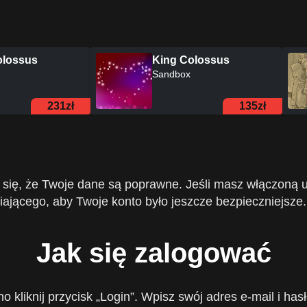
ed Apple
King Colossus
Calypso
101zł
231zł
 się, że Twoje dane są poprawne. Jeśli masz włączoną 
ającego, aby Twoje konto było jeszcze bezpieczniejsze.
Jak się zalogować
kliknij przycisk „Login”. Wpisz swój adres e-mail i ha