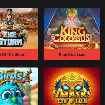
e Of The Storm
King Colossus