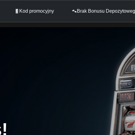
Kod promocyjny
Brak Bonusu Depozytowe
!