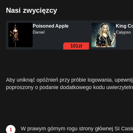
Nasi zwycięzcy
Poison
Daniel
Aby uniknąć opóźnień przy próbie logowania, upewnij
poproszony o podanie dodatkowego kodu uwierzytelni
W prawym górnym rogu strony głównej SI Casino 