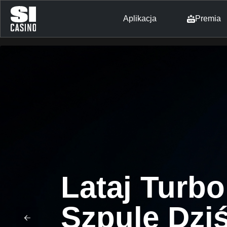
Aplikacja
Premia
Lataj Turbo
Szpule Dziś