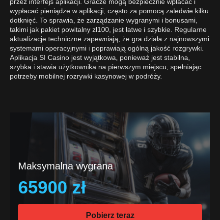
przez interfejs aplikacji. Gracze mogą bezpiecznie wpłacać i
wypłacać pieniądze w aplikacji, często za pomocą zaledwie kilku
dotknięć. To sprawia, że zarządzanie wygranymi i bonusami,
takimi jak pakiet powitalny zł100, jest łatwe i szybkie. Regularne
aktualizacje techniczne zapewniają, że gra działa z najnowszymi
systemami operacyjnymi i poprawiają ogólną jakość rozgrywki.
Aplikacja SI Casino jest wyjątkowa, ponieważ jest stabilna,
szybka i stawia użytkownika na pierwszym miejscu, spełniając
potrzeby mobilnej rozrywki kasynowej w podróży.
Maksymalna wygrana
65900 zł
Pobierz teraz