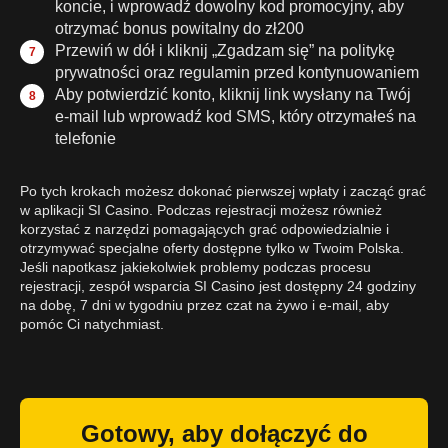
koncie, i wprowadź dowolny kod promocyjny, aby
otrzymać bonus powitalny do zł200
Przewiń w dół i kliknij „Zgadzam się” na politykę
prywatności oraz regulamin przed kontynuowaniem
Aby potwierdzić konto, kliknij link wysłany na Twój
e-mail lub wprowadź kod SMS, który otrzymałeś na
telefonie
Po tych krokach możesz dokonać pierwszej wpłaty i zacząć grać
w aplikacji SI Casino. Podczas rejestracji możesz również
korzystać z narzędzi pomagających grać odpowiedzialnie i
otrzymywać specjalne oferty dostępne tylko w Twoim Polska.
Jeśli napotkasz jakiekolwiek problemy podczas procesu
rejestracji, zespół wsparcia SI Casino jest dostępny 24 godziny
na dobę, 7 dni w tygodniu przez czat na żywo i e-mail, aby
pomóc Ci natychmiast.
Gotowy, aby dołączyć do