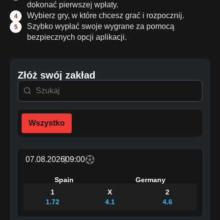
dokonać pierwszej wpłaty.
Wybierz gry, w które chcesz grać i rozpocznij.
Szybko wypłać swoje wygrane za pomocą
bezpiecznych opcji aplikacji.
Złóż swój zakład
Wszystko
07.08.2026
09:00
Spain
Germany
1
X
2
1.72
4.1
4.6