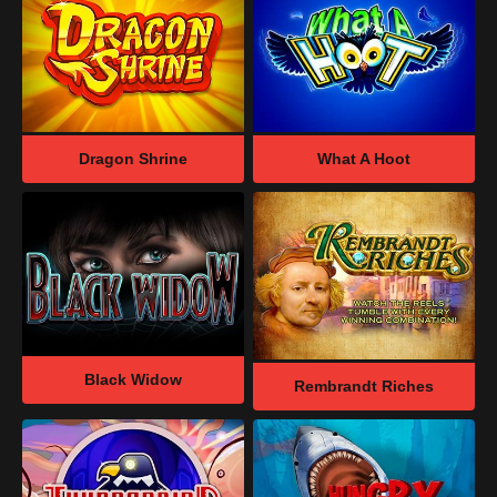
Dragon Shrine
What A Hoot
Black Widow
Rembrandt Riches