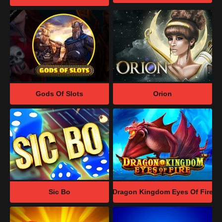
Gods Of Slots
Orion
Sic Bo
Dragon Kingdom Eyes Of Fire