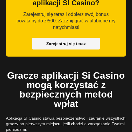
aplikacji SI Casino?
Zarejestruj się teraz i odbierz swój bonus
powitalny do zł500. Zacznij grać w ulubione gry
natychmiast!
Zarejestruj się teraz
Gracze aplikacji Si Casino
mogą korzystać z
bezpiecznych metod
wpłat
Aplikacja SI Casino stawia bezpieczeństwo i zaufanie wszystkich
graczy na pierwszym miejscu, jeśli chodzi o zarządzanie Twoimi
pieniędzmi.