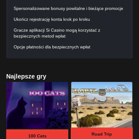
Spersonalizowane bonusy powitalne i bieżące promocje
Ukończ rejestrację konta krok po kroku
Gracze aplikacji Si Casino mogą korzystać z
bezpiecznych metod wpłat
Opcje płatności dla bezpiecznych wpłat
Szybkie wypłaty i czasy przetwarzania wypłat
Elastyczne limity zakładów i opcje gier
Najlepsze gry
Doświadczenie z grami mobilnymi w aplikacji Si Casino
Spojrzenie na aplikację Si Casino
4 Winning Directions
100 Cats