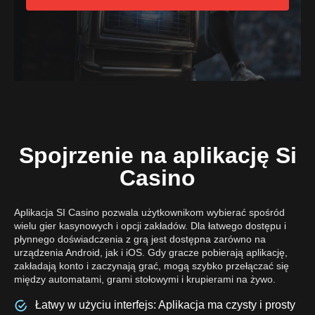
Spojrzenie na aplikację Si
Casino
Aplikacja SI Casino pozwala użytkownikom wybierać spośród
wielu gier kasynowych i opcji zakładów. Dla łatwego dostępu i
płynnego doświadczenia z grą jest dostępna zarówno na
urządzenia Android, jak i iOS. Gdy gracze pobierają aplikację,
zakładają konto i zaczynają grać, mogą szybko przełączać się
między automatami, grami stołowymi i krupierami na żywo.
Łatwy w użyciu interfejs: Aplikacja ma czysty i prosty