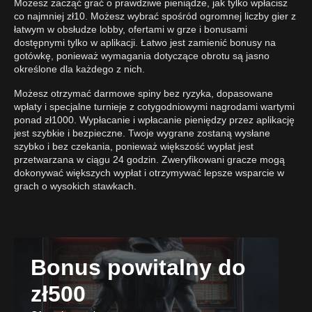
Możesz zacząć grać o prawdziwe pieniądze, jak tylko wpłacisz
co najmniej zł10. Możesz wybrać spośród ogromnej liczby gier z
łatwym w obsłudze lobby, ofertami w grze i bonusami
dostępnymi tylko w aplikacji. Łatwo jest zamienić bonusy na
gotówkę, ponieważ wymagania dotyczące obrotu są jasno
określone dla każdego z nich.
Możesz otrzymać darmowe spiny bez ryzyka, dopasowane
wpłaty i specjalne turnieje z cotygodniowymi nagrodami wartymi
ponad zł1000. Wypłacanie i wpłacanie pieniędzy przez aplikację
jest szybkie i bezpieczne. Twoje wygrane zostaną wysłane
szybko i bez czekania, ponieważ większość wypłat jest
przetwarzana w ciągu 24 godzin. Zweryfikowani gracze mogą
dokonywać większych wypłat i otrzymywać lepsze wsparcie w
grach o wysokich stawkach.
Bonus powitalny do
zł500