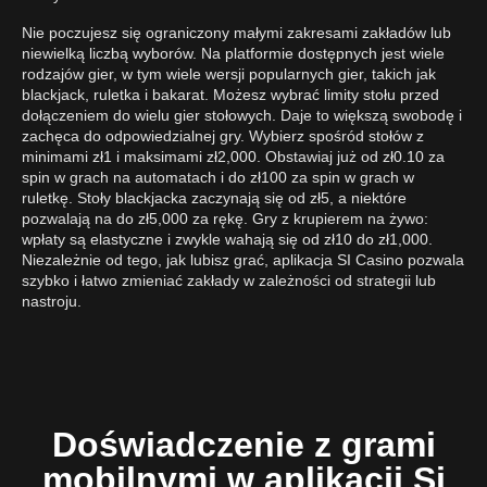
Nie poczujesz się ograniczony małymi zakresami zakładów lub
niewielką liczbą wyborów. Na platformie dostępnych jest wiele
rodzajów gier, w tym wiele wersji popularnych gier, takich jak
blackjack, ruletka i bakarat. Możesz wybrać limity stołu przed
dołączeniem do wielu gier stołowych. Daje to większą swobodę i
zachęca do odpowiedzialnej gry. Wybierz spośród stołów z
minimami zł1 i maksimami zł2,000. Obstawiaj już od zł0.10 za
spin w grach na automatach i do zł100 za spin w grach w
ruletkę. Stoły blackjacka zaczynają się od zł5, a niektóre
pozwalają na do zł5,000 za rękę. Gry z krupierem na żywo:
wpłaty są elastyczne i zwykle wahają się od zł10 do zł1,000.
Niezależnie od tego, jak lubisz grać, aplikacja SI Casino pozwala
szybko i łatwo zmieniać zakłady w zależności od strategii lub
nastroju.
Doświadczenie z grami
mobilnymi w aplikacji Si