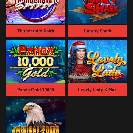
Thunderbird Spirit
Hungry Shark
Panda Gold 10000
Lovely Lady X-Mas