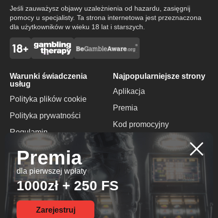
Jeśli zauważysz objawy uzależnienia od hazardu, zasięgnij
pomocy u specjalisty. Ta strona internetowa jest przeznaczona
dla użytkowników w wieku 18 lat i starszych.
Warunki świadczenia
Najpopularniejsze strony
usług
Aplikacja
Polityka plików cookie
Premia
Polityka prywatności
Kod promocyjny
Regulamin
Brak Bonusu
Odpowiedzialna gra
Premia
Depozytowego
dla pierwszej wpłaty
Kontakty
1000zł + 250 FS
+356 95 287562
info@sicasino.org
Zarejestruj