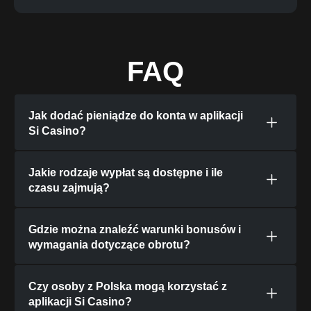
FAQ
Jak dodać pieniądze do konta w aplikacji
Si Casino?
Jakie rodzaje wypłat są dostępne i ile
czasu zajmują?
Gdzie można znaleźć warunki bonusów i
wymagania dotyczące obrotu?
Czy osoby z Polska mogą korzystać z
aplikacji Si Casino?